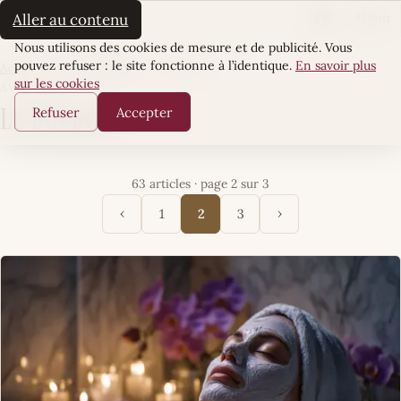
La Sultane
FR
Aller au contenu
Menu
Cookies
Nous utilisons des cookies de mesure et de publicité. Vous
pouvez refuser : le site fonctionne à l’identique.
En savoir plus
Accueil
·
Sens & Essence
·
Le Boudoir
sur les cookies
ARTICLES
Refuser
Accepter
Le Boudoir
63 articles · page 2 sur 3
‹
›
1
2
3