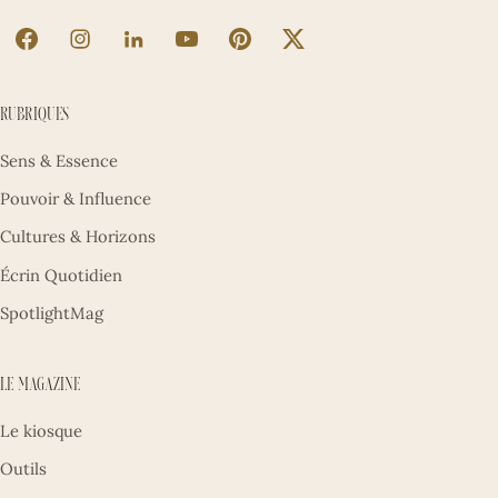
La Sultane sur Facebook (nouvel onglet)
La Sultane sur Instagram (nouvel onglet)
La Sultane sur LinkedIn (nouvel onglet)
La Sultane sur YouTube (nouvel ong
La Sultane sur Pinterest (nouv
La Sultane sur X (nouve
Rubriques
Sens & Essence
Pouvoir & Influence
Cultures & Horizons
Écrin Quotidien
SpotlightMag
Le magazine
Le kiosque
Outils