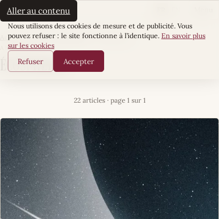
La Sultane
FR
EN
Aller au contenu
Menu
Cookies
Nous utilisons des cookies de mesure et de publicité. Vous
pouvez refuser : le site fonctionne à l’identique.
En savoir plus
Accueil
·
Pouvoir & Influence
·
ÉcoSphères
sur les cookies
ARTICLES
Refuser
Accepter
ÉcoSphères
22 articles · page 1 sur 1