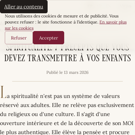
La Sultane
FR
AR
EN
Aller au contenu
Menu
Cookies
Nous utilisons des cookies de mesure et de publicité. Vous
pouvez refuser : le site fonctionne à l’identique.
En savoir plus
Accueil
·
Môm’Essentiel
·
Spiritualité: 7 precepts que vous devez
sur les cookies
transmettre à vos enfants
MÔM’ESSENTIEL
Refuser
Accepter
Spiritualité: 7 precepts que vous
devez transmettre à vos enfants
Publié le 13 mars 2026
L
a spiritualité n'est pas un système de valeurs
réservé aux adultes. Elle ne relève pas exclusivement
du religieux ou d'une culture. Il s'agit d'une
ouverture intérieure et de la découverte de son MOI
le plus authentique. Elle élève la pensée et procure