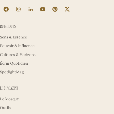
La Sultane sur Facebook (nouvel onglet)
La Sultane sur Instagram (nouvel onglet)
La Sultane sur LinkedIn (nouvel onglet)
La Sultane sur YouTube (nouvel ong
La Sultane sur Pinterest (nouv
La Sultane sur X (nouve
Rubriques
Sens & Essence
Pouvoir & Influence
Cultures & Horizons
Écrin Quotidien
SpotlightMag
Le magazine
Le kiosque
Outils