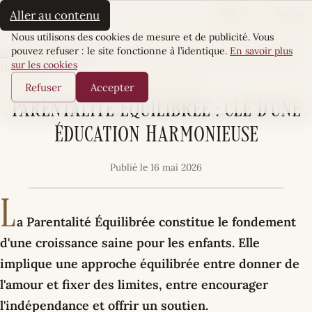
La Sultane
FR
EN
Aller au contenu
Menu
Cookies
Nous utilisons des cookies de mesure et de publicité. Vous
pouvez refuser : le site fonctionne à l’identique.
En savoir plus
Accueil
·
Môm’Essentiel
·
Parentalité Équilibrée : Clé d’une Éducation
sur les cookies
Harmonieuse
MÔM’ESSENTIEL
Refuser
Accepter
Parentalité Équilibrée : Clé d’une
Éducation Harmonieuse
Publié le 16 mai 2026
L
a Parentalité Équilibrée constitue le fondement
d'une croissance saine pour les enfants. Elle
implique une approche équilibrée entre donner de
l'amour et fixer des limites, entre encourager
l'indépendance et offrir un soutien.