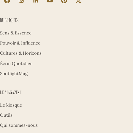
La Sultane sur Facebook (nouvel onglet)
La Sultane sur Instagram (nouvel onglet)
La Sultane sur LinkedIn (nouvel onglet)
La Sultane sur YouTube (nouvel ong
La Sultane sur Pinterest (nouv
La Sultane sur X (nouve
Rubriques
Sens & Essence
Pouvoir & Influence
Cultures & Horizons
Écrin Quotidien
SpotlightMag
Le magazine
Le kiosque
Outils
Qui sommes-nous