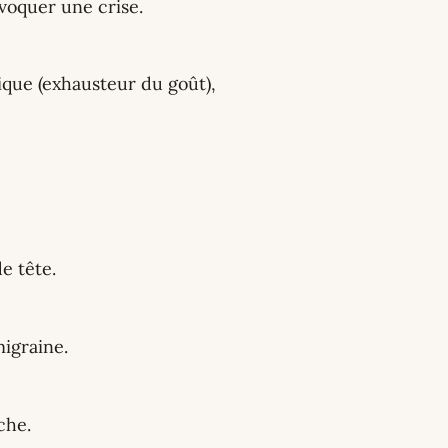
ovoquer une crise.
que (exhausteur du goût),
e tête.
igraine.
che.