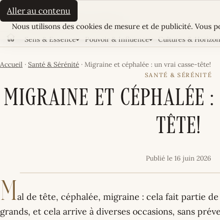
La Sultane
Aller au contenu
Cookies
LE MAGAZINE FÉMININ TUNISIEN
Nous utilisons des cookies de mesure et de publicité. Vous po
Sens & Essence
Pouvoir & Influence
Cultures & Horizo
Accueil
Accueil
·
Santé & Sérénité
·
Migraine et céphalée : un vrai casse-tête!
SANTÉ & SÉRÉNITÉ
Migraine et céphalée :
tête!
Publié le 16 juin 2026
M
al de tête, céphalée, migraine : cela fait partie de
grands, et cela arrive à diverses occasions, sans prév