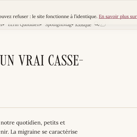
uvez refuser : le site fonctionne à l’identique.
En savoir plus sur
/
ns
Écrin Quotidien
SpotlightMag
Kiosque
Rechercher
 un vrai casse-
 notre quotidien, petits et
enir. La migraine se caractérise