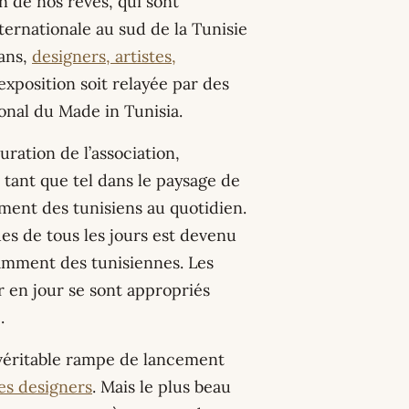
un de nos rêves, qui sont
ternationale au sud de la Tunisie
sans,
designers, artistes,
exposition soit relayée par des
ional du Made in Tunisia.
ration de l’association,
n tant que tel dans le paysage de
ement des tunisiens au quotidien.
es de tous les jours est devenu
amment des tunisiennes. Les
 en jour se sont appropriés
.
 véritable rampe de lancement
nes designers
. Mais le plus beau