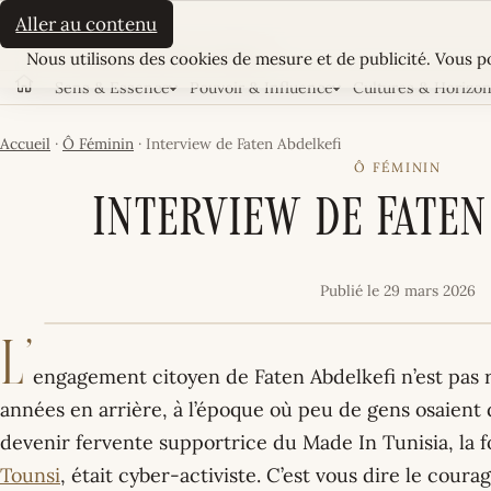
La Sultane
Aller au contenu
Cookies
LE MAGAZINE FÉMININ TUNISIEN
Nous utilisons des cookies de mesure et de publicité. Vous po
Sens & Essence
Pouvoir & Influence
Cultures & Horizo
Accueil
Accueil
·
Ô Féminin
·
Interview de Faten Abdelkefi
Ô FÉMININ
Interview de Faten
Publié le 29 mars 2026
L’
engagement citoyen de Faten Abdelkefi n’est pas r
années en arrière, à l’époque où peu de gens osaient 
devenir fervente supportrice du Made In Tunisia, l
Tounsi
, était cyber-activiste. C’est vous dire le cour