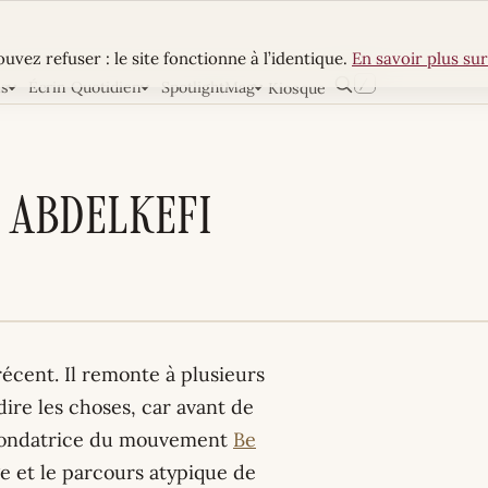
uvez refuser : le site fonctionne à l’identique.
En savoir plus sur
/
ns
Écrin Quotidien
SpotlightMag
Kiosque
Rechercher
 Abdelkefi
écent. Il remonte à plusieurs
dire les choses, car avant de
a fondatrice du mouvement
Be
age et le parcours atypique de