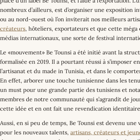
place d’un label Be Tounsi, et l’aide à l’exportation. L’
nombreux d’ailleurs, est d’organiser une exposition in
ou au nord-ouest où l’on inviterait nos meilleurs arti
créateurs
, hôteliers, exportateurs et que cette méga 
médias internationaux, une sorte de festival internat
Le «mouvement» Be Tounsi a été initié avant la structu
formalisée en 2019. Il a pourtant réussi à s’imposer e
l’artisanat et du made in Tunisia, et dans le comport
En effet, arborer une touche tunisienne dans les tenu
un must pour une grande partie des tunisiens et not
membres de notre communauté qui s’agrandit de jour
cette idée et en ont fait une revendication identitaire
Aussi, en si peu de temps, Be Tounsi est devenu une
pour les nouveaux talents,
artisans, créateurs et jeu