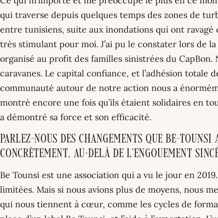
Ce qui m’importe et me préoccupe le plus en ce mome
qui traverse depuis quelques temps des zones de turbu
entre tunisiens, suite aux inondations qui ont ravagé 
très stimulant pour moi. J’ai pu le constater lors de l
organisé au profit des familles sinistrées du CapBon
caravanes. Le capital confiance, et l’adhésion totale
communauté autour de notre action nous a énorméme
montré encore une fois qu’ils étaient solidaires en tou
a démontré sa force et son efficacité.
Parlez-nous des changements que Be-Tounsi a
concrètement, au-delà de l’engouement sincè
Be Tounsi est une association qui a vu le jour en 201
limitées. Mais si nous avions plus de moyens, nous me
qui nous tiennent à cœur, comme les cycles de format