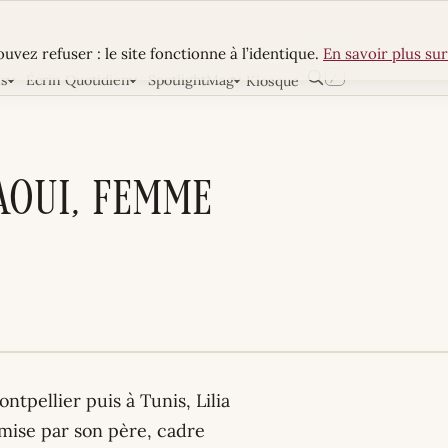
uvez refuser : le site fonctionne à l’identique.
En savoir plus sur
/
ns
Écrin Quotidien
SpotlightMag
Kiosque
Rechercher
aoui, femme
tpellier puis à Tunis, Lilia
smise par son père, cadre