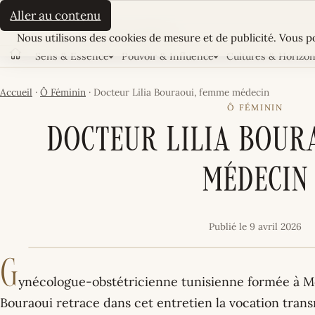
La Sultane
Aller au contenu
Cookies
LE MAGAZINE FÉMININ TUNISIEN
Nous utilisons des cookies de mesure et de publicité. Vous po
Sens & Essence
Pouvoir & Influence
Cultures & Horizo
Accueil
Accueil
·
Ô Féminin
·
Docteur Lilia Bouraoui, femme médecin
Ô FÉMININ
Docteur Lilia Bour
médecin
Publié le 9 avril 2026
G
ynécologue-obstétricienne tunisienne formée à Mon
Bouraoui retrace dans cet entretien la vocation tran