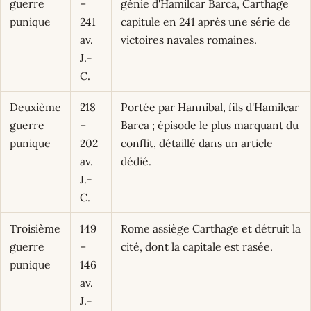
guerre
–
génie d'Hamilcar Barca, Carthage
punique
241
capitule en 241 après une série de
av.
victoires navales romaines.
J.-
C.
Deuxième
218
Portée par Hannibal, fils d'Hamilcar
guerre
–
Barca ; épisode le plus marquant du
punique
202
conflit, détaillé dans un article
av.
dédié.
J.-
C.
Troisième
149
Rome assiège Carthage et détruit la
guerre
–
cité, dont la capitale est rasée.
punique
146
av.
J.-