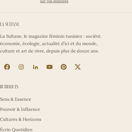
sur vos données
La Sultane
La Sultane, le magazine féminin tunisien : société,
économie, écologie, actualité d’ici et du monde,
culture et art de vivre, depuis plus de douze ans.
La Sultane sur Facebook (nouvel onglet)
La Sultane sur Instagram (nouvel onglet)
La Sultane sur LinkedIn (nouvel onglet)
La Sultane sur YouTube (nouvel ong
La Sultane sur Pinterest (nouv
La Sultane sur X (nouve
Rubriques
Sens & Essence
Pouvoir & Influence
Cultures & Horizons
Écrin Quotidien