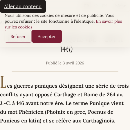
La Sultane
FR
AR
EN
Aller au contenu
Menu
Cookies
Nous utilisons des cookies de mesure et de publicité. Vous
pouvez refuser : le site fonctionne à l’identique.
En savoir plus
Accueil
·
SocioScènes
·
Les guerres puniques (De : -264 à -146)
sur les cookies
SOCIOSCÈNES
Refuser
Accepter
Les guerres puniques (De : -264 à
-146)
Publié le 3 avril 2026
L
es guerres puniques désignent une série de trois
conflits ayant opposé Carthage et Rome de 264 av.
J.-C. à 146 avant notre ère. Le terme Punique vient
du mot Phénicien (Phoinix en grec, Poenus de
Punicus en latin) et se réfère aux Carthaginois.