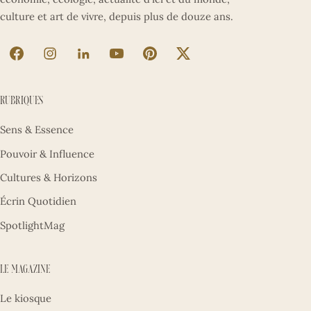
culture et art de vivre, depuis plus de douze ans.
La Sultane sur Facebook (nouvel onglet)
La Sultane sur Instagram (nouvel onglet)
La Sultane sur LinkedIn (nouvel onglet)
La Sultane sur YouTube (nouvel ong
La Sultane sur Pinterest (nouv
La Sultane sur X (nouve
Rubriques
Sens & Essence
Pouvoir & Influence
Cultures & Horizons
Écrin Quotidien
SpotlightMag
Le magazine
Le kiosque