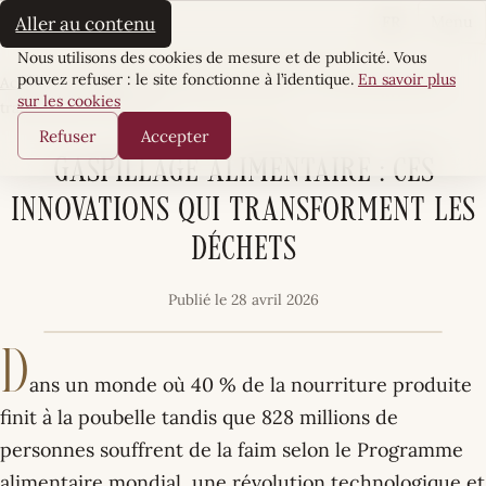
La Sultane
FR
Aller au contenu
Menu
Cookies
Nous utilisons des cookies de mesure et de publicité. Vous
pouvez refuser : le site fonctionne à l’identique.
En savoir plus
Accueil
·
Terre Mère
·
Gaspillage alimentaire : ces innovations qui
sur les cookies
transforment les déchets
TERRE MÈRE
Refuser
Accepter
Gaspillage alimentaire : ces
innovations qui transforment les
déchets
Publié le 28 avril 2026
D
ans un monde où 40 % de la nourriture produite
finit à la poubelle tandis que 828 millions de
personnes souffrent de la faim selon le Programme
alimentaire mondial, une révolution technologique et