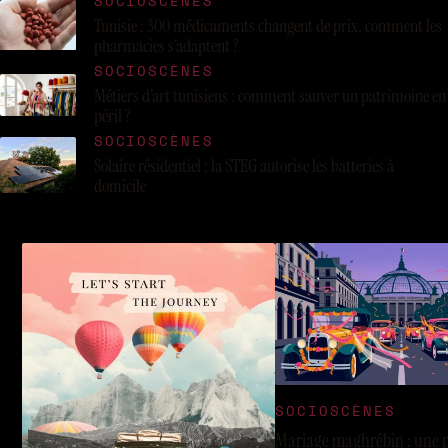
SOCIOSCÈNES
Tunisie : 300 médicaments changent de prix, comment les
pharmacies s’adaptent ?
SOCIOSCÈNES
Métiers d’art tunisiens : comment sauver un patrimoine en
péril ?
SOCIOSCÈNES
Solaire résidentiel : la STEG autorise les batteries à
domicile
SOCIOSCÈNES
Mariage maghrébin : une 