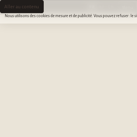
SULTANE
SULTANE
Menu
Aller au contenu
FR
AR
EN
Cookies
LA
Nous utilisons des cookies de mesure et de publicité. Vous pouvez refuser : le si