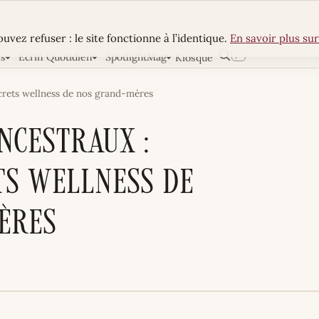
uvez refuser : le site fonctionne à l’identique.
En savoir plus sur
/
ns
Écrin Quotidien
SpotlightMag
Kiosque
Rechercher
ecrets wellness de nos grand-mères
ncestraux :
ts wellness de
ères