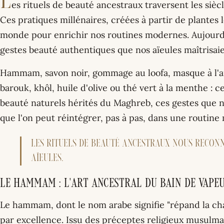
L
es rituels de beauté ancestraux traversent les sièc
Ces pratiques millénaires, créées à partir de plantes l
monde pour enrichir nos routines modernes. Aujourd
gestes beauté authentiques que nos aïeules maîtrisai
Hammam, savon noir, gommage au loofa, masque à l'arg
barouk, khôl, huile d'olive ou thé vert à la menthe : ce
beauté naturels hérités du Maghreb, ces gestes que 
que l'on peut réintégrer, pas à pas, dans une routine
Les rituels de beauté ancestraux nous reconn
aïeules.
Le hammam : l'art ancestral du bain de vape
Le hammam, dont le nom arabe signifie "répand la cha
par excellence. Issu des préceptes religieux musulm