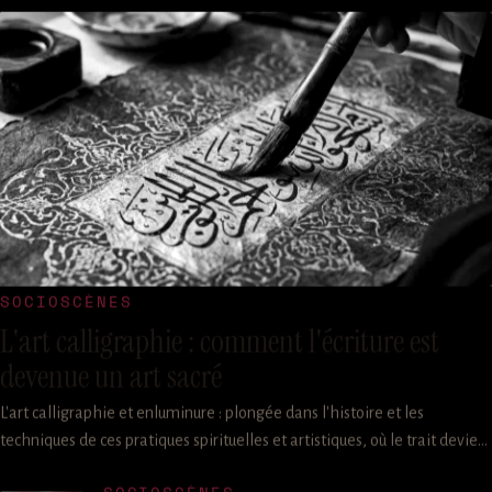
SOCIOSCÈNES
L'art calligraphie : comment l'écriture est
devenue un art sacré
L'art calligraphie et enluminure : plongée dans l'histoire et les
techniques de ces pratiques spirituelles et artistiques, où le trait devient
prière et la couleur, symbole.