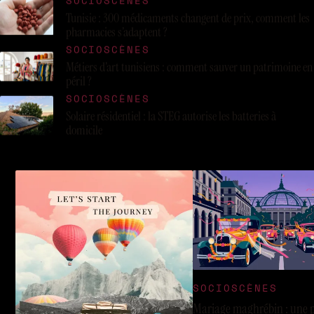
SOCIOSCÈNES
Tunisie : 300 médicaments changent de prix, comment les
pharmacies s’adaptent ?
SOCIOSCÈNES
Métiers d’art tunisiens : comment sauver un patrimoine en
péril ?
SOCIOSCÈNES
Solaire résidentiel : la STEG autorise les batteries à
domicile
SOCIOSCÈNES
Mariage maghrébin : une 