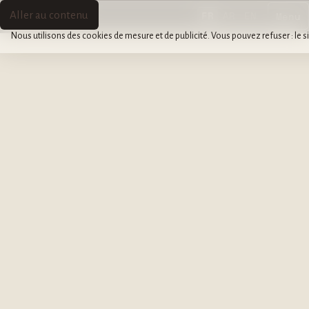
SULTANE
SULTANE
Menu
Aller au contenu
FR
AR
EN
Cookies
LA
Nous utilisons des cookies de mesure et de publicité. Vous pouvez refuser : le si