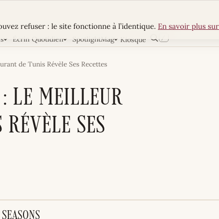
uvez refuser : le site fonctionne à l’identique.
En savoir plus sur
/
ns
Écrin Quotidien
SpotlightMag
Kiosque
Rechercher
aurant de Tunis Révèle Ses Recettes
 : Le Meilleur
 Révèle Ses
r Seasons