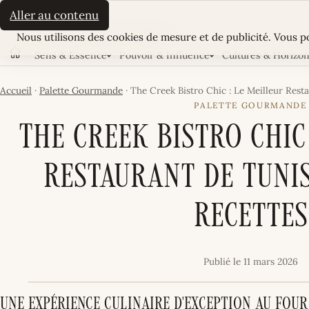
La Sultane
Aller au contenu
Cookies
LE MAGAZINE FÉMININ TUNISIEN
Nous utilisons des cookies de mesure et de publicité. Vous po
Sens & Essence
Pouvoir & Influence
Cultures & Horizo
Accueil
Accueil
·
Palette Gourmande
·
The Creek Bistro Chic : Le Meilleur Rest
PALETTE GOURMANDE
The Creek Bistro Chic
Restaurant de Tunis
Recettes
Publié le 11 mars 2026
Une Expérience Culinaire d'Exception au Fou