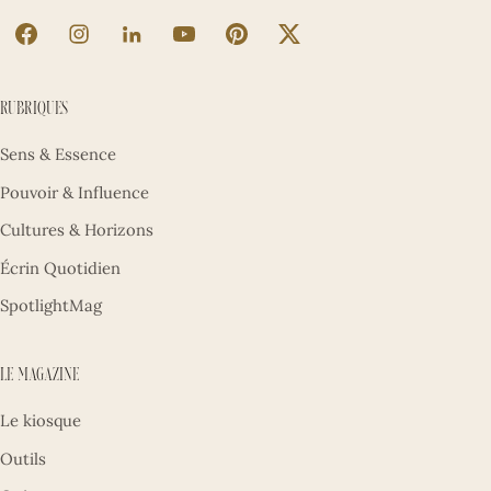
La Sultane sur Facebook (nouvel onglet)
La Sultane sur Instagram (nouvel onglet)
La Sultane sur LinkedIn (nouvel onglet)
La Sultane sur YouTube (nouvel ong
La Sultane sur Pinterest (nouv
La Sultane sur X (nouve
Rubriques
Sens & Essence
Pouvoir & Influence
Cultures & Horizons
Écrin Quotidien
SpotlightMag
Le magazine
Le kiosque
Outils