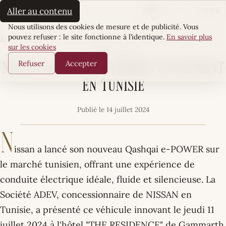
La Sultane
FR
AR
EN
Aller au contenu
Menu
Cookies
Nous utilisons des cookies de mesure et de publicité. Vous
pouvez refuser : le site fonctionne à l’identique.
En savoir plus
Accueil
·
Spotlight
·
Nissan Qashqai e-POWER: Lancement en Tunisie
sur les cookies
SPOTLIGHT
Refuser
Accepter
Nissan Qashqai e-POWER: Lancement
en Tunisie
Publié le 14 juillet 2024
N
issan a lancé son nouveau Qashqai e-POWER sur
le marché tunisien, offrant une expérience de
conduite électrique idéale, fluide et silencieuse. La
Société ADEV, concessionnaire de NISSAN en
Tunisie, a présenté ce véhicule innovant le jeudi 11
juillet 2024 à l'hôtel "THE RESIDENCE" de Gammarth.