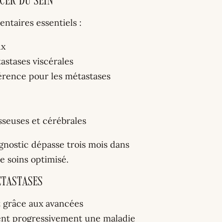
cer du sein
ntaires essentiels :
ux
astases viscérales
rence pour les métastases
osseuses et cérébrales
gnostic dépasse trois mois dans
e soins optimisé.
étastases
 grâce aux avancées
ient progressivement une maladie