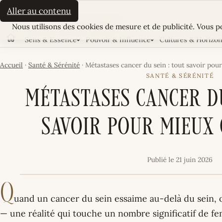
La Sultane
Aller au contenu
Cookies
LE MAGAZINE FÉMININ TUNISIEN
Nous utilisons des cookies de mesure et de publicité. Vous po
Sens & Essence
Pouvoir & Influence
Cultures & Horizo
Accueil
Accueil
·
Santé & Sérénité
·
Métastases cancer du sein : tout savoir po
SANTÉ & SÉRÉNITÉ
Métastases cancer du
savoir pour mieux
Publié le 21 juin 2026
Q
uand un cancer du sein essaime au-delà du sein, 
— une réalité qui touche un nombre significatif de f