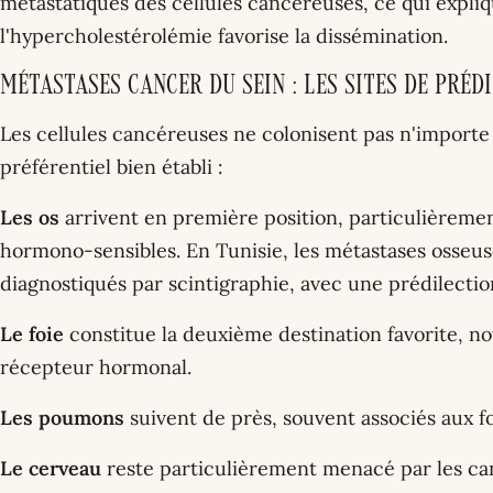
métastatiques des cellules cancéreuses, ce qui expli
l'hypercholestérolémie favorise la dissémination.
Métastases cancer du sein : les sites de préd
Les cellules cancéreuses ne colonisent pas n'importe 
préférentiel bien établi :
Les os
arrivent en première position, particulièreme
hormono-sensibles. En Tunisie, les métastases osseu
diagnostiqués par scintigraphie, avec une prédilection
Le foie
constitue la deuxième destination favorite, n
récepteur hormonal.
Les poumons
suivent de près, souvent associés aux f
Le cerveau
reste particulièrement menacé par les c