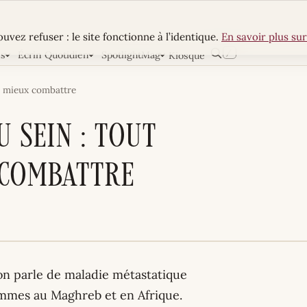
uvez refuser : le site fonctionne à l’identique.
En savoir plus sur
/
ns
Écrin Quotidien
SpotlightMag
Kiosque
Rechercher
ur mieux combattre
 sein : tout
 combattre
on parle de maladie métastatique
emmes au Maghreb et en Afrique.