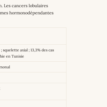
n. Les cancers lobulaires
s formes hormonodépendantes
squelette axial ; 13,3% des cas
hie en Tunisie
rmonal
2