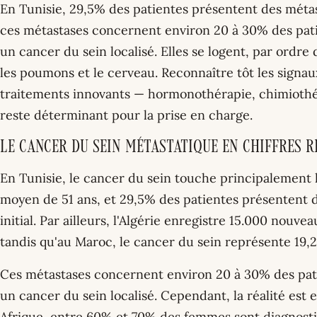
En Tunisie, 29,5% des patientes présentent des métasta
ces métastases concernent environ 20 à 30% des pati
un cancer du sein localisé. Elles se logent, par ordre d
les poumons et le cerveau. Reconnaître tôt les signa
traitements innovants — hormonothérapie, chimiothér
reste déterminant pour la prise en charge.
Le cancer du sein métastatique en chiffres 
En Tunisie, le cancer du sein touche principalement
moyen de 51 ans, et 29,5% des patientes présentent d
initial. Par ailleurs, l'Algérie enregistre 15.000 nouv
tandis qu'au Maroc, le cancer du sein représente 19,
Ces métastases concernent environ 20 à 30% des pati
un cancer du sein localisé. Cependant, la réalité est
Afrique, entre 60% et 70% des femmes sont diagnosti