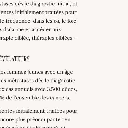
ses dès le diagnostic initial, et
entes initialement traitées pour
e fréquence, dans les os, le foie,
ux d'alarme et accéder aux
apie ciblée, thérapies ciblées —
révélateurs
 les femmes jeunes avec un âge
es métastases dès le diagnostic
eaux cas annuels avec 3.500 décès,
2% de l'ensemble des cancers.
entes initialement traitées pour
 encore plus préoccupante : en
quées à un stade avancé, et