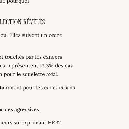
que pourquoi
ilection révélés
où. Elles suivent un ordre
nt touchés par les cancers
ses représentent 13,3% des cas
 pour le squelette axial.
otamment pour les cancers sans
ormes agressives.
ancers surexprimant HER2.