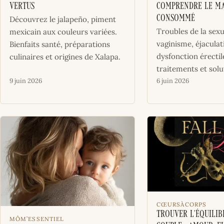
vertus
comprendre le m
consommé
Découvrez le jalapeño, piment
Troubles de la sexua
mexicain aux couleurs variées.
vaginisme, éjaculat
Bienfaits santé, préparations
dysfonction érectil
culinaires et origines de Xalapa.
traitements et solut
9 juin 2026
6 juin 2026
CŒURSÀCORPS
Trouver l’équilib
MÔM’ESSENTIEL