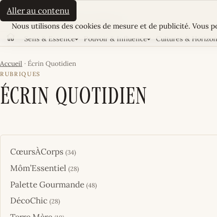
La Sultane
Aller au contenu
Cookies
LE MAGAZINE FÉMININ TUNISIEN
Nous utilisons des cookies de mesure et de publicité. Vous po
Sens & Essence
Pouvoir & Influence
Cultures & Horizo
Accueil
Accueil
·
Écrin Quotidien
RUBRIQUES
Écrin Quotidien
CœursÀCorps
(34)
Môm’Essentiel
(28)
Palette Gourmande
(48)
DécoChic
(28)
Terre Mère