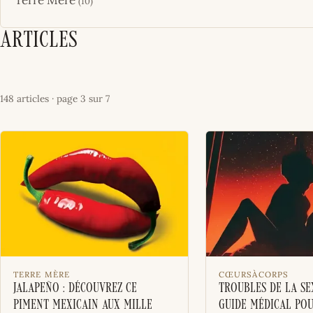
(10)
Articles
148 articles · page 3 sur 7
TERRE MÈRE
CŒURSÀCORPS
Jalapeño : découvrez ce
Troubles de la sex
piment mexicain aux mille
guide médical po