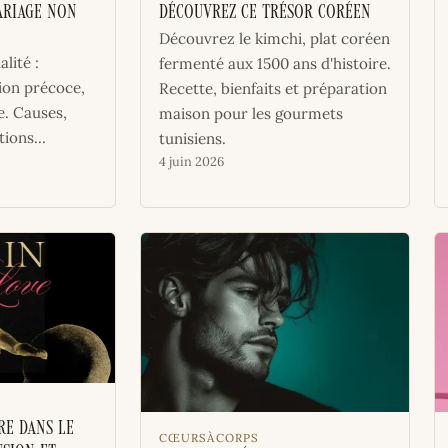
ariage non
découvrez ce trésor coréen
Découvrez le kimchi, plat coréen
lité :
fermenté aux 1500 ans d'histoire.
ion précoce,
Recette, bienfaits et préparation
e. Causes,
maison pour les gourmets
ions...
tunisiens.
4 juin 2026
re dans le
CŒURSÀCORPS