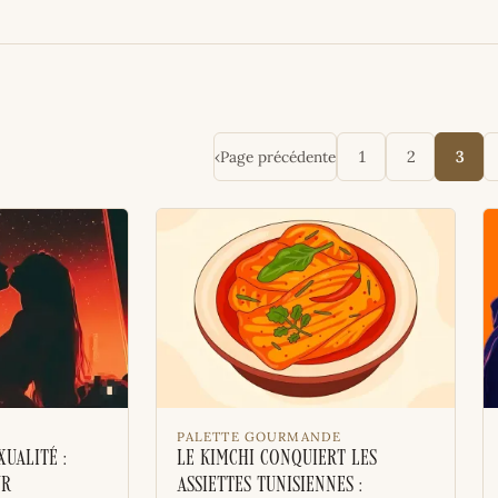
‹
Page précédente
1
2
3
PALETTE GOURMANDE
ualité :
Le kimchi conquiert les
ur
assiettes tunisiennes :