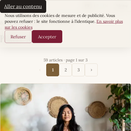
La Sultane
FR
AR
EN
Aller au contenu
Menu
Cookies
Nous utilisons des cookies de mesure et de publicité. Vous
pouvez refuser : le site fonctionne à l’identique.
En savoir plus
Accueil
·
Sens & Essence
·
Percée Perso
sur les cookies
ARTICLES
Refuser
Accepter
Percée Perso
59 articles · page 1 sur 3
‹
›
1
2
3