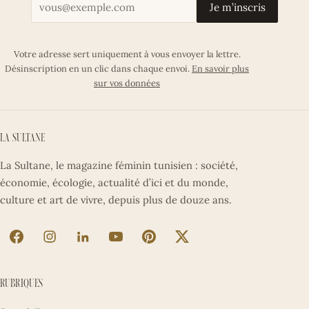
Votre adresse email
Je m’inscris
Votre adresse sert uniquement à vous envoyer la lettre.
Désinscription en un clic dans chaque envoi.
En savoir plus
sur vos données
La Sultane
La Sultane, le magazine féminin tunisien : société,
économie, écologie, actualité d’ici et du monde,
culture et art de vivre, depuis plus de douze ans.
La Sultane sur Facebook (nouvel onglet)
La Sultane sur Instagram (nouvel onglet)
La Sultane sur LinkedIn (nouvel onglet)
La Sultane sur YouTube (nouvel ong
La Sultane sur Pinterest (nouv
La Sultane sur X (nouve
Rubriques