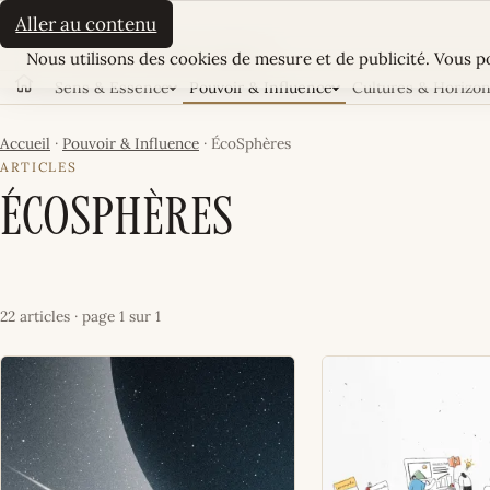
La Sultane
Aller au contenu
Cookies
LE MAGAZINE FÉMININ TUNISIEN
Nous utilisons des cookies de mesure et de publicité. Vous po
Sens & Essence
Pouvoir & Influence
Cultures & Horizo
Accueil
Accueil
·
Pouvoir & Influence
·
ÉcoSphères
ARTICLES
ÉcoSphères
22 articles · page 1 sur 1