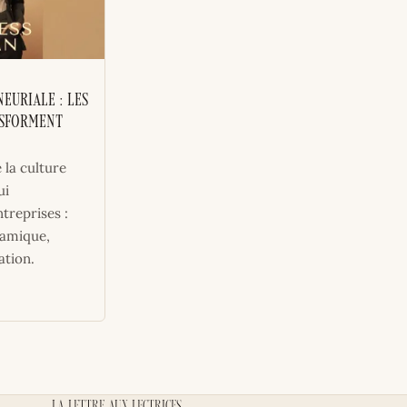
euriale : les
nsforment
e la culture
ui
treprises :
namique,
ation.
La lettre aux lectrices