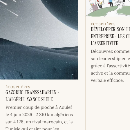
ÉCOSPHÈRES
Développer son l
entreprise : les c
l’assertivité
Découvrez commen
son leadership en 
grâce à l'assertivité
active et la commu
verbale efficace.
ÉCOSPHÈRES
Gazoduc transsaharien :
l’Algérie avance seule
Premier coup de pioche à Aoulef
le 4 juin 2026 : 2 310 km algériens
sur 4 128, un rival marocain, et la
Tunisie qui craint pour les