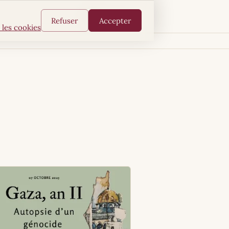
FR
AR
EN
Refuser
Accepter
 les cookies