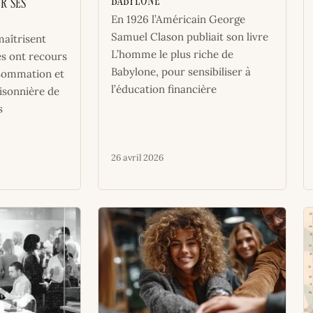
Babylone
r ses
En 1926 l’Américain George
Samuel Clason publiait son livre
aîtrisent
L’homme le plus riche de
es ont recours
Babylone, pour sensibiliser à
nsommation et
l’éducation financière
isonnière de
s
26 avril 2026