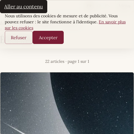
La Sultane
FR
AR
EN
Aller au contenu
Menu
Cookies
Nous utilisons des cookies de mesure et de publicité. Vous
pouvez refuser : le site fonctionne à l’identique.
En savoir plus
Accueil
·
Pouvoir & Influence
·
ÉcoSphères
sur les cookies
ARTICLES
Refuser
Accepter
ÉcoSphères
22 articles · page 1 sur 1