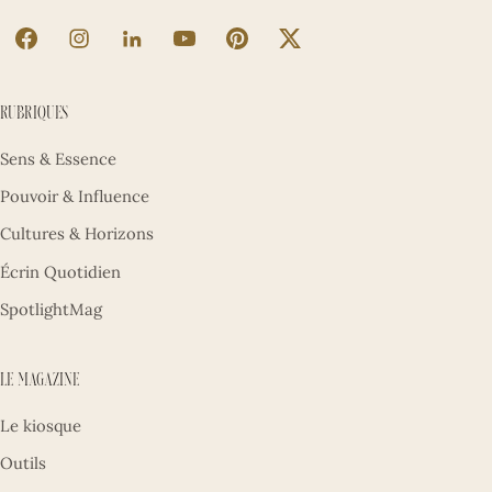
La Sultane sur Facebook (nouvel onglet)
La Sultane sur Instagram (nouvel onglet)
La Sultane sur LinkedIn (nouvel onglet)
La Sultane sur YouTube (nouvel ong
La Sultane sur Pinterest (nouv
La Sultane sur X (nouve
Rubriques
Sens & Essence
Pouvoir & Influence
Cultures & Horizons
Écrin Quotidien
SpotlightMag
Le magazine
Le kiosque
Outils