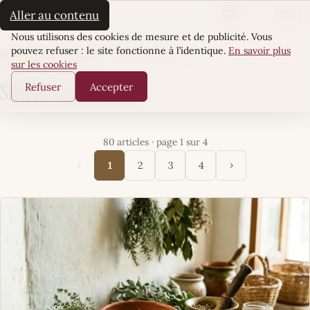
La Sultane
FR
EN
Aller au contenu
Menu
Cookies
Nous utilisons des cookies de mesure et de publicité. Vous
pouvez refuser : le site fonctionne à l’identique.
En savoir plus
Accueil
·
Sens & Essence
·
Santé & Sérénité
sur les cookies
ARTICLES
Refuser
Accepter
Santé & Sérénité
80 articles · page 1 sur 4
‹
›
1
2
3
4