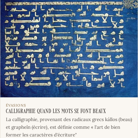
ÉVASIONS
Calligraphie quand les mots se font beaux
La calligraphie, provenant des radicaux grecs kállos (beau)
et grapheîn (écrire), est définie comme « l'art de bien
former les caractères d'écriture"