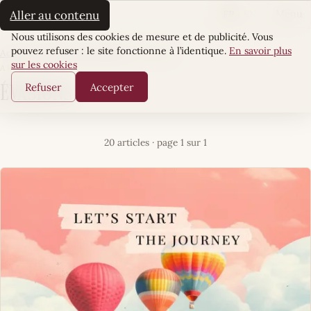
La Sultane
FR
EN
Aller au contenu
Menu
Cookies
Nous utilisons des cookies de mesure et de publicité. Vous
pouvez refuser : le site fonctionne à l’identique.
En savoir plus
Accueil
·
Cultures & Horizons
·
Évasions
sur les cookies
ARTICLES
Refuser
Accepter
Évasions
20 articles · page 1 sur 1