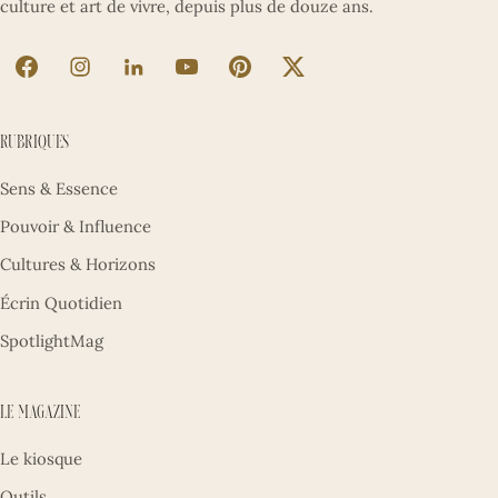
culture et art de vivre, depuis plus de douze ans.
La Sultane sur Facebook (nouvel onglet)
La Sultane sur Instagram (nouvel onglet)
La Sultane sur LinkedIn (nouvel onglet)
La Sultane sur YouTube (nouvel ong
La Sultane sur Pinterest (nouv
La Sultane sur X (nouve
Rubriques
Sens & Essence
Pouvoir & Influence
Cultures & Horizons
Écrin Quotidien
SpotlightMag
Le magazine
Le kiosque
Outils