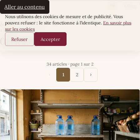
La Sultane
FR
Aller au contenu
Menu
Cookies
Nous utilisons des cookies de mesure et de publicité. Vous
pouvez refuser : le site fonctionne à l’identique.
En savoir plus
Accueil
·
Écrin Quotidien
·
CœursÀCorps
sur les cookies
ARTICLES
Refuser
Accepter
CœursÀCorps
34 articles · page 1 sur 2
‹
›
1
2