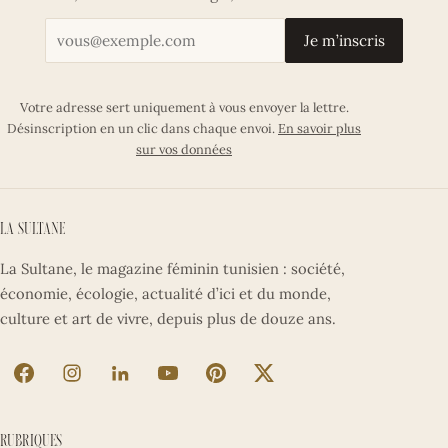
Votre adresse email
Je m’inscris
Votre adresse sert uniquement à vous envoyer la lettre.
Désinscription en un clic dans chaque envoi.
En savoir plus
sur vos données
La Sultane
La Sultane, le magazine féminin tunisien : société,
économie, écologie, actualité d’ici et du monde,
culture et art de vivre, depuis plus de douze ans.
La Sultane sur Facebook (nouvel onglet)
La Sultane sur Instagram (nouvel onglet)
La Sultane sur LinkedIn (nouvel onglet)
La Sultane sur YouTube (nouvel ong
La Sultane sur Pinterest (nouv
La Sultane sur X (nouve
Rubriques