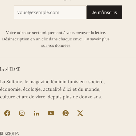
Votre adresse email
Je m’inscris
Votre adresse sert uniquement à vous envoyer la lettre.
Désinscription en un clic dans chaque envoi.
En savoir plus
sur vos données
La Sultane
La Sultane, le magazine féminin tunisien : société,
économie, écologie, actualité d’ici et du monde,
culture et art de vivre, depuis plus de douze ans.
La Sultane sur Facebook (nouvel onglet)
La Sultane sur Instagram (nouvel onglet)
La Sultane sur LinkedIn (nouvel onglet)
La Sultane sur YouTube (nouvel ong
La Sultane sur Pinterest (nouv
La Sultane sur X (nouve
Rubriques