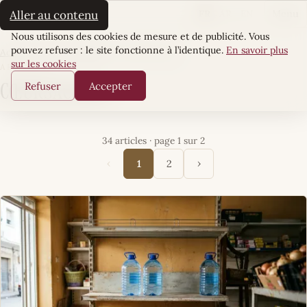
La Sultane
FR
AR
EN
Aller au contenu
Menu
Cookies
Nous utilisons des cookies de mesure et de publicité. Vous
pouvez refuser : le site fonctionne à l’identique.
En savoir plus
Accueil
·
Écrin Quotidien
·
CœursÀCorps
sur les cookies
ARTICLES
Refuser
Accepter
CœursÀCorps
34 articles · page 1 sur 2
‹
›
1
2