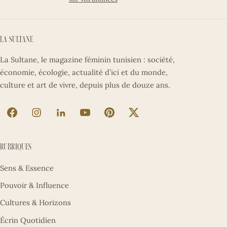
La Sultane
La Sultane, le magazine féminin tunisien : société,
économie, écologie, actualité d’ici et du monde,
culture et art de vivre, depuis plus de douze ans.
La Sultane sur Facebook (nouvel onglet)
La Sultane sur Instagram (nouvel onglet)
La Sultane sur LinkedIn (nouvel onglet)
La Sultane sur YouTube (nouvel ong
La Sultane sur Pinterest (nouv
La Sultane sur X (nouve
Rubriques
Sens & Essence
Pouvoir & Influence
Cultures & Horizons
Écrin Quotidien