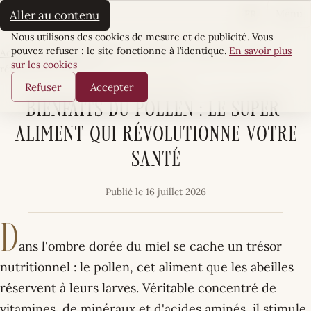
La Sultane
FR
Aller au contenu
Menu
Cookies
Nous utilisons des cookies de mesure et de publicité. Vous
pouvez refuser : le site fonctionne à l’identique.
En savoir plus
Accueil
·
Terre Mère
·
Bienfaits du pollen : le super-aliment qui
sur les cookies
révolutionne votre santé
TERRE MÈRE
Refuser
Accepter
Bienfaits du pollen : le super-
aliment qui révolutionne votre
santé
Publié le 16 juillet 2026
D
ans l'ombre dorée du miel se cache un trésor
nutritionnel : le pollen, cet aliment que les abeilles
réservent à leurs larves. Véritable concentré de
vitamines, de minéraux et d'acides aminés, il stimule