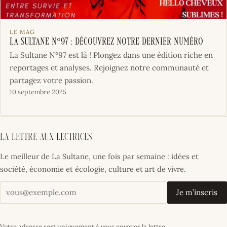
LE MAG
La Sultane N°97 : Découvrez notre dernier numéro
La Sultane N°97 est là ! Plongez dans une édition riche en
reportages et analyses. Rejoignez notre communauté et
partagez votre passion.
10 septembre 2025
La lettre aux lectrices
Le meilleur de La Sultane, une fois par semaine : idées et
société, économie et écologie, culture et art de vivre.
Votre adresse email
Je m’inscris
Votre adresse sert uniquement à vous envoyer la lettre.