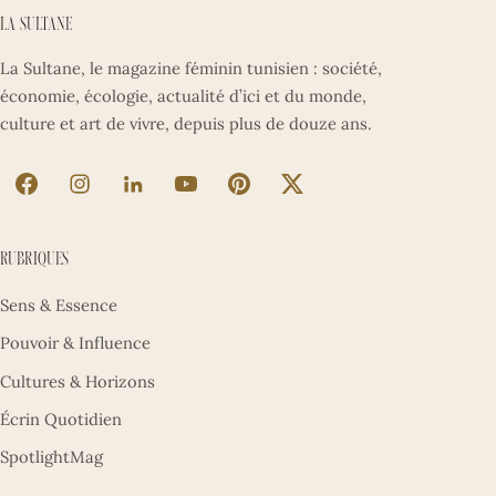
La Sultane
La Sultane, le magazine féminin tunisien : société,
économie, écologie, actualité d’ici et du monde,
culture et art de vivre, depuis plus de douze ans.
La Sultane sur Facebook (nouvel onglet)
La Sultane sur Instagram (nouvel onglet)
La Sultane sur LinkedIn (nouvel onglet)
La Sultane sur YouTube (nouvel ong
La Sultane sur Pinterest (nouv
La Sultane sur X (nouve
Rubriques
Sens & Essence
Pouvoir & Influence
Cultures & Horizons
Écrin Quotidien
SpotlightMag