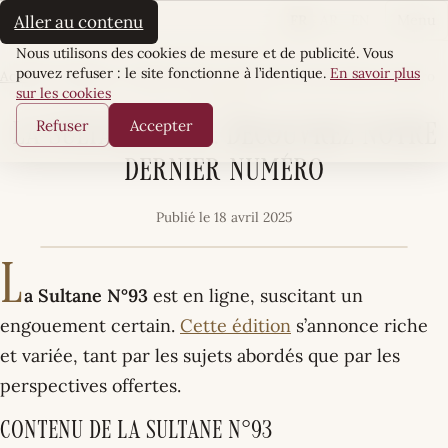
La Sultane
FR
AR
EN
Aller au contenu
Menu
Cookies
Nous utilisons des cookies de mesure et de publicité. Vous
pouvez refuser : le site fonctionne à l’identique.
En savoir plus
Accueil
·
Le mag
·
La Sultane N°93 : Découvrez notre dernier numéro
sur les cookies
LE MAG
Refuser
Accepter
La Sultane N°93 : Découvrez notre
dernier numéro
Publié le 18 avril 2025
L
a Sultane N°93
est en ligne, suscitant un
engouement certain.
Cette édition
s’annonce riche
et variée, tant par les sujets abordés que par les
perspectives offertes.
Contenu de La Sultane N°93