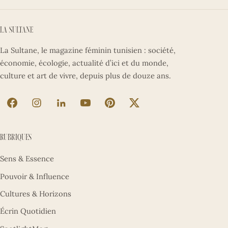
La Sultane
La Sultane, le magazine féminin tunisien : société,
économie, écologie, actualité d’ici et du monde,
culture et art de vivre, depuis plus de douze ans.
La Sultane sur Facebook (nouvel onglet)
La Sultane sur Instagram (nouvel onglet)
La Sultane sur LinkedIn (nouvel onglet)
La Sultane sur YouTube (nouvel ong
La Sultane sur Pinterest (nouv
La Sultane sur X (nouve
Rubriques
Sens & Essence
Pouvoir & Influence
Cultures & Horizons
Écrin Quotidien