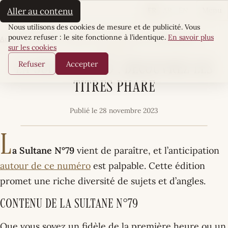
La Sultane
FR
AR
EN
Aller au contenu
Menu
Cookies
Nous utilisons des cookies de mesure et de publicité. Vous
pouvez refuser : le site fonctionne à l’identique.
En savoir plus
Accueil
·
Le mag
·
La Sultane N°79 : Découvrez les titres phare
sur les cookies
LE MAG
Refuser
Accepter
La Sultane N°79 : Découvrez les
titres phare
Publié le 28 novembre 2023
L
a Sultane N°79
vient de paraître, et l’anticipation
autour de ce numéro
est palpable. Cette édition
promet une riche diversité de sujets et d’angles.
Contenu de La Sultane N°79
Que vous soyez un fidèle de la première heure ou un