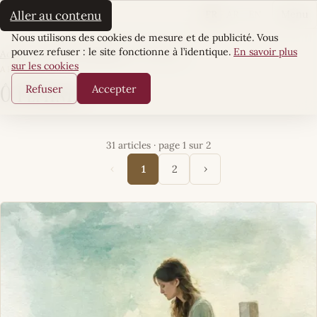
La Sultane
FR
AR
EN
Aller au contenu
Menu
Cookies
Nous utilisons des cookies de mesure et de publicité. Vous
pouvez refuser : le site fonctionne à l’identique.
En savoir plus
Accueil
·
Pouvoir & Influence
·
Ô Féminin
sur les cookies
ARTICLES
Refuser
Accepter
Ô Féminin
31 articles · page 1 sur 2
‹
›
1
2