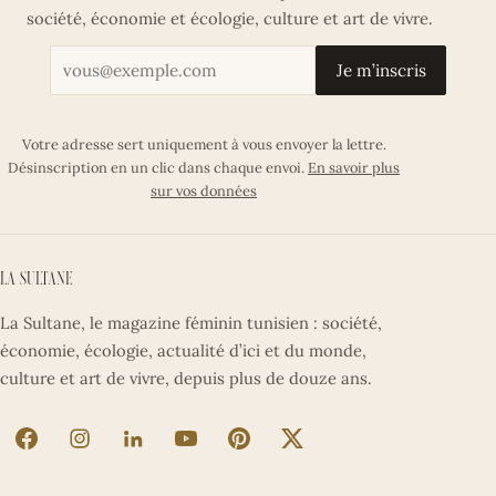
société, économie et écologie, culture et art de vivre.
Votre adresse email
Je m’inscris
Votre adresse sert uniquement à vous envoyer la lettre.
Désinscription en un clic dans chaque envoi.
En savoir plus
sur vos données
La Sultane
La Sultane, le magazine féminin tunisien : société,
économie, écologie, actualité d’ici et du monde,
culture et art de vivre, depuis plus de douze ans.
La Sultane sur Facebook (nouvel onglet)
La Sultane sur Instagram (nouvel onglet)
La Sultane sur LinkedIn (nouvel onglet)
La Sultane sur YouTube (nouvel ong
La Sultane sur Pinterest (nouv
La Sultane sur X (nouve