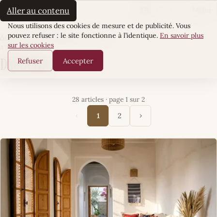
La Sultane
FR
AR
EN
Aller au contenu
Menu
Cookies
Nous utilisons des cookies de mesure et de publicité. Vous
pouvez refuser : le site fonctionne à l’identique.
En savoir plus
Accueil
·
Écrin Quotidien
·
DécoChic
sur les cookies
ARTICLES
Refuser
Accepter
DécoChic
28 articles · page 1 sur 2
‹
›
1
2