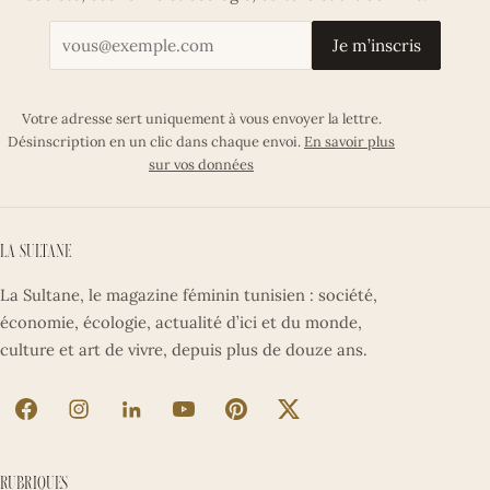
Votre adresse email
Je m’inscris
Votre adresse sert uniquement à vous envoyer la lettre.
Désinscription en un clic dans chaque envoi.
En savoir plus
sur vos données
La Sultane
La Sultane, le magazine féminin tunisien : société,
économie, écologie, actualité d’ici et du monde,
culture et art de vivre, depuis plus de douze ans.
La Sultane sur Facebook (nouvel onglet)
La Sultane sur Instagram (nouvel onglet)
La Sultane sur LinkedIn (nouvel onglet)
La Sultane sur YouTube (nouvel ong
La Sultane sur Pinterest (nouv
La Sultane sur X (nouve
Rubriques