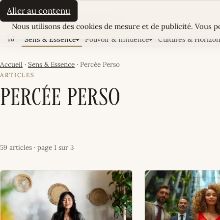
La Sultane
Aller au contenu
Cookies
LE MAGAZINE FÉMININ TUNISIEN
Nous utilisons des cookies de mesure et de publicité. Vous po
Sens & Essence
Pouvoir & Influence
Cultures & Horizo
Accueil
Accueil
·
Sens & Essence
·
Percée Perso
ARTICLES
Percée Perso
59 articles · page 1 sur 3