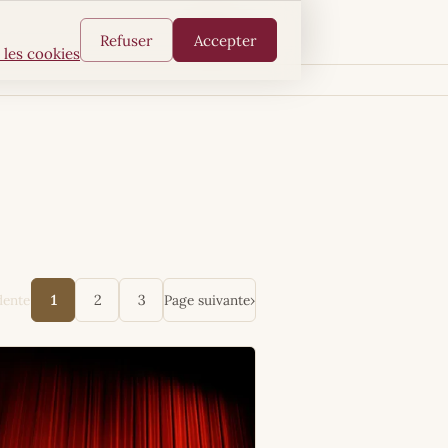
FR
EN
Refuser
Accepter
 les cookies
dente
Page suivante
›
1
2
3