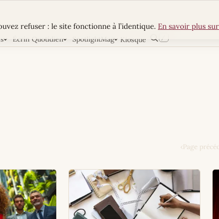
uvez refuser : le site fonctionne à l’identique.
En savoir plus sur
/
ns
Écrin Quotidien
SpotlightMag
Kiosque
Rechercher
‹
Page précé