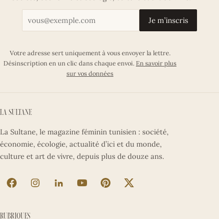
Votre adresse email
Je m’inscris
Votre adresse sert uniquement à vous envoyer la lettre.
Désinscription en un clic dans chaque envoi.
En savoir plus
sur vos données
La Sultane
La Sultane, le magazine féminin tunisien : société,
économie, écologie, actualité d’ici et du monde,
culture et art de vivre, depuis plus de douze ans.
La Sultane sur Facebook (nouvel onglet)
La Sultane sur Instagram (nouvel onglet)
La Sultane sur LinkedIn (nouvel onglet)
La Sultane sur YouTube (nouvel ong
La Sultane sur Pinterest (nouv
La Sultane sur X (nouve
Rubriques