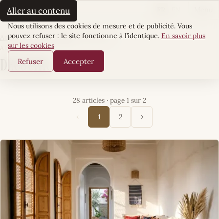
La Sultane
FR
EN
Aller au contenu
Menu
Cookies
Nous utilisons des cookies de mesure et de publicité. Vous
pouvez refuser : le site fonctionne à l’identique.
En savoir plus
Accueil
·
Écrin Quotidien
·
DécoChic
sur les cookies
ARTICLES
Refuser
Accepter
DécoChic
28 articles · page 1 sur 2
‹
›
1
2